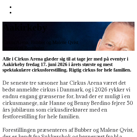
Aakirkeby
Cirkus Arena, Bubber og Malene Qvist
kommer til Bornholm
Alle i Cirkus Arena glæder sig til at tage jer med på eventyr i
Aakirkeby fredag 17. juni 2026 i årets største og mest
spektakulære cirkusforestilling. Rigtig cirkus for hele familien.
De seneste tre sæsoner har Cirkus Arena været det
bedst anmeldte cirkus i Danmark, og i 2026 rykker vi
endnu engang grænserne for, hvad der er muligt i en
cirkusmanege, når Hanne og Benny Berdino fejrer 50
års jubilæum som cirkusdirektører med en
festforestilling for hele familien.
Forestillingen præsenteres af Bubber og Malene Qvist,
der er kendt fra Sukkerchok og børnevært fra bl.a.