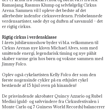
Ramasjang, Rasmus Klump og selvfølgelig Cirkus
Arena. Sammen vil I opleve det bedste af det
allerbedste indenfor cirkusverdenen. Prisbelønnede
verdensartister, søde dyr og duften af savsmuld – det
er rigtig cirkus.
Rigtig cirkus i verdensklasse
I årets jubilæumsshow
byder vi bl.a. velkommen til
Cirkus Arenas nye klovn Michael Alves, som med
smittende energi, legendarisk timing og nye påhit
skaber varme grin hos børn og voksne sammen med
Jimmy Folco.
Oplev også cykelartisten Kelly Folco der som den
første nogensinde cykler på en ethjulet cykel
bestående af 15 hjul oven på hinanden!
De prisvindende akrobater Quincy Azzario og Rubel
Medini (guld- og sølvvindere fra Cirkusfestivalen i
Monte Carlo og 7 Guiness World Records) balancerer