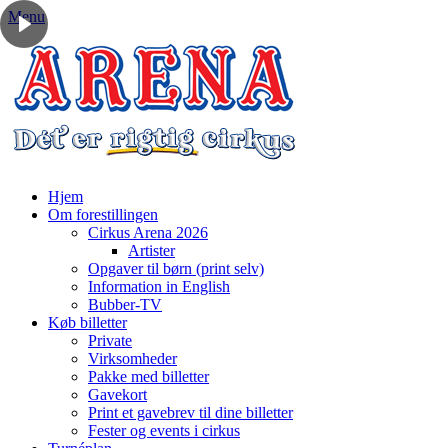
Menu
Hjem
Om forestillingen
Cirkus Arena 2026
Artister
Opgaver til børn (print selv)
Information in English
Bubber-TV
Køb billetter
Private
Virksomheder
Pakke med billetter
Gavekort
Print et gavebrev til dine billetter
Fester og events i cirkus