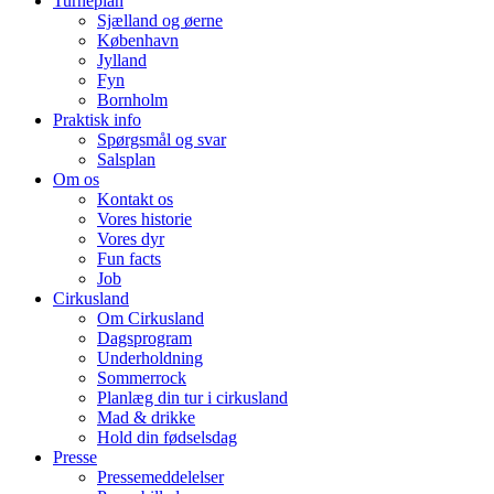
Turnéplan
Sjælland og øerne
København
Jylland
Fyn
Bornholm
Praktisk info
Spørgsmål og svar
Salsplan
Om os
Kontakt os
Vores historie
Vores dyr
Fun facts
Job
Cirkusland
Om Cirkusland
Dagsprogram
Underholdning
Sommerrock
Planlæg din tur i cirkusland
Mad & drikke
Hold din fødselsdag
Presse
Pressemeddelelser