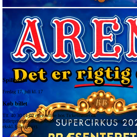
Spilledato
Fredag 17. juli kl. 17
Køb billet
Tlf. 40 30 01 02 eller online hos Ticketmaster.dk
Billetpriser mellem 200-390 kr. (inklusiv 10 kr. transport-tillæg og
ekskl. billetgebyr).
Køb online