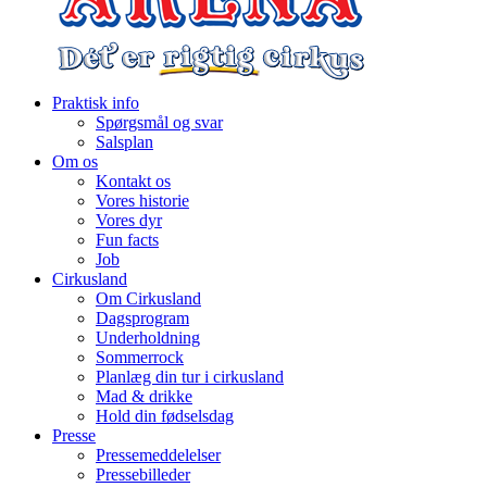
Praktisk info
Spørgsmål og svar
Salsplan
Om os
Kontakt os
Vores historie
Vores dyr
Fun facts
Job
Cirkusland
Om Cirkusland
Dagsprogram
Underholdning
Sommerrock
Planlæg din tur i cirkusland
Mad & drikke
Hold din fødselsdag
Presse
Pressemeddelelser
Pressebilleder