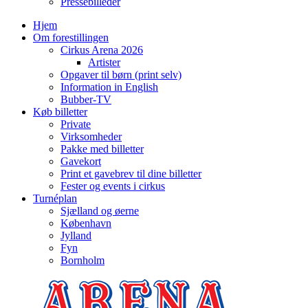
Pressebilleder
Hjem
Om forestillingen
Cirkus Arena 2026
Artister
Opgaver til børn (print selv)
Information in English
Bubber-TV
Køb billetter
Private
Virksomheder
Pakke med billetter
Gavekort
Print et gavebrev til dine billetter
Fester og events i cirkus
Turnéplan
Sjælland og øerne
København
Jylland
Fyn
Bornholm