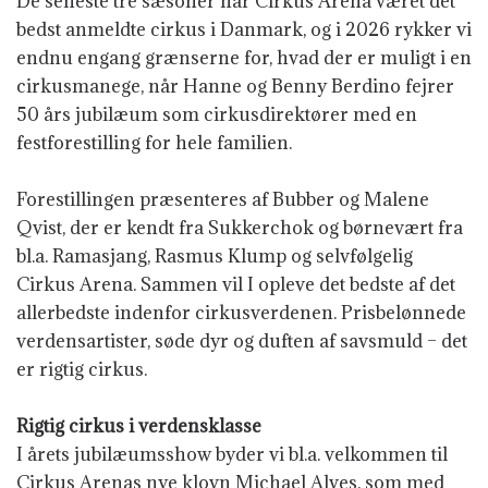
De seneste tre sæsoner har Cirkus Arena været det
bedst anmeldte cirkus i Danmark, og i 2026 rykker vi
endnu engang grænserne for, hvad der er muligt i en
cirkusmanege, når Hanne og Benny Berdino fejrer
50 års jubilæum som cirkusdirektører med en
festforestilling for hele familien.
Forestillingen præsenteres af Bubber og Malene
Qvist, der er kendt fra Sukkerchok og børnevært fra
bl.a. Ramasjang, Rasmus Klump og selvfølgelig
Cirkus Arena. Sammen vil I opleve det bedste af det
allerbedste indenfor cirkusverdenen. Prisbelønnede
verdensartister, søde dyr og duften af savsmuld – det
er rigtig cirkus.
Rigtig cirkus i verdensklasse
I årets jubilæumsshow
byder vi bl.a. velkommen til
Cirkus Arenas nye klovn Michael Alves, som med