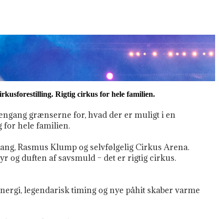
kusforestilling. Rigtig cirkus for hele familien.
engang grænserne for, hvad der er muligt i en
for hele familien.
jang, Rasmus Klump og selvfølgelig Cirkus Arena.
r og duften af savsmuld – det er rigtig cirkus.
nergi, legendarisk timing og nye påhit skaber varme