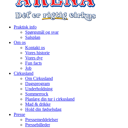
Praktisk info
Spørgsmål og svar
Salsplan
Om os
Kontakt os
Vores historie
Vores dyr
Fun facts
Job
Cirkusland
Om Cirkusland
Dagsprogram
Underholdning
Sommerrock
Planlæg din tur i cirkusland
Mad & drikke
Hold din fødselsdag
Presse
Pressemeddelelser
Pressebilleder