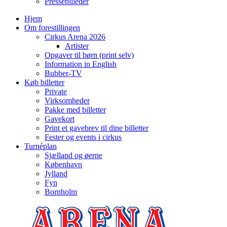
Pressebilleder
Hjem
Om forestillingen
Cirkus Arena 2026
Artister
Opgaver til børn (print selv)
Information in English
Bubber-TV
Køb billetter
Private
Virksomheder
Pakke med billetter
Gavekort
Print et gavebrev til dine billetter
Fester og events i cirkus
Turnéplan
Sjælland og øerne
København
Jylland
Fyn
Bornholm