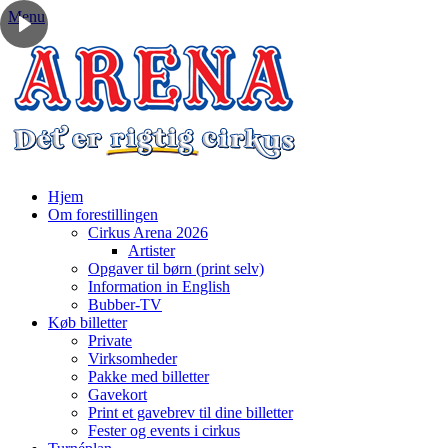
Menu
Hjem
Om forestillingen
Cirkus Arena 2026
Artister
Opgaver til børn (print selv)
Information in English
Bubber-TV
Køb billetter
Private
Virksomheder
Pakke med billetter
Gavekort
Print et gavebrev til dine billetter
Fester og events i cirkus