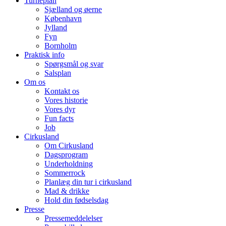
Turnéplan
Sjælland og øerne
København
Jylland
Fyn
Bornholm
Praktisk info
Spørgsmål og svar
Salsplan
Om os
Kontakt os
Vores historie
Vores dyr
Fun facts
Job
Cirkusland
Om Cirkusland
Dagsprogram
Underholdning
Sommerrock
Planlæg din tur i cirkusland
Mad & drikke
Hold din fødselsdag
Presse
Pressemeddelelser