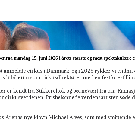
benraa mandag 15. juni 2026 i årets største og mest spektakulære cir
t anmeldte cirkus i Danmark, og i 2026 rykker vi endnu 
 jubilæum som cirkusdirektører med en festforestilling 
der er kendt fra Sukkerchok og børnevært fra bl.a. Ramas
or cirkusverdenen. Prisbelønnede verdensartister, søde dy
rkus Arenas nye klovn Michael Alves, som med smittende e