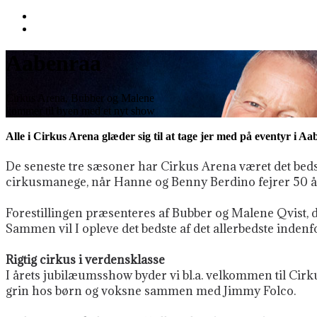
Aabenraa
Cirkus Arena, Bubber og Malene
kommer til byen med et nyt show
Alle i Cirkus Arena glæder sig til at tage jer med på eventyr i Aa
De seneste tre sæsoner har Cirkus Arena været det beds
cirkusmanege, når Hanne og Benny Berdino fejrer 50 års
Forestillingen præsenteres af Bubber og Malene Qvist, 
Sammen vil I opleve det bedste af det allerbedste indenf
Rigtig cirkus i verdensklasse
I årets jubilæumsshow
byder vi bl.a. velkommen til Ci
grin hos børn og voksne sammen med Jimmy Folco.