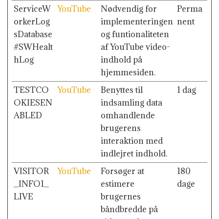
ServiceW
YouTube
Nødvendig for
Perma
orkerLog
implementeringen
nent
sDatabase
og funtionaliteten
#SWHealt
af YouTube video-
hLog
indhold på
hjemmesiden.
TESTCO
YouTube
Benyttes til
1 dag
OKIESEN
indsamling data
ABLED
omhandlende
brugerens
interaktion med
indlejret indhold.
VISITOR
YouTube
Forsøger at
180
_INFO1_
estimere
dage
LIVE
brugernes
båndbredde på