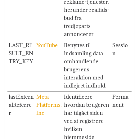
reklame-tjenester,
herunder realtids-
bud fra
tredjeparts-
annoncører.
LAST_RE
YouTube
Benyttes til
Sessio
SULT_EN
indsamling data
n
TRY_KEY
omhandlende
brugerens
interaktion med
indlejret indhold.
lastExtern
Meta
Identificere
Perma
alReferre
Platforms,
hvordan brugeren
nent
r
Inc.
har tilgået siden
ved at registrere
hvilken
hjemmeside