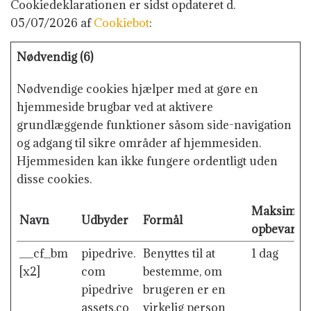
Cookiedeklarationen er sidst opdateret d.
05/07/2026 af
Cookiebot
:
Nødvendig (6)
Nødvendige cookies hjælper med at gøre en
hjemmeside brugbar ved at aktivere
grundlæggende funktioner såsom side-navigation
og adgang til sikre områder af hjemmesiden.
Hjemmesiden kan ikke fungere ordentligt uden
disse cookies.
Maksimal
Navn
Udbyder
Formål
opbevaring
__cf_bm
pipedrive.
Benyttes til at
1 dag
[x2]
com
bestemme, om
pipedrive
brugeren er en
assets.co
virkelig person