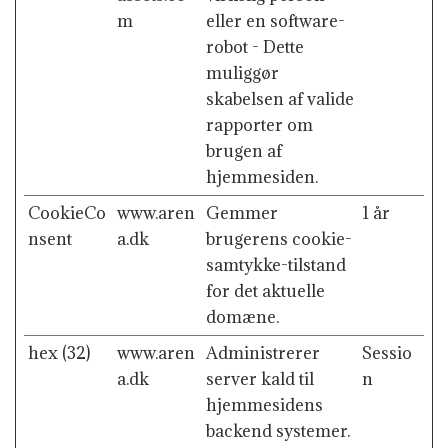
m
eller en software-
robot - Dette
muliggør
skabelsen af valide
rapporter om
brugen af
hjemmesiden.
CookieCo
www.aren
Gemmer
1 år
nsent
a.dk
brugerens cookie-
samtykke-tilstand
for det aktuelle
domæne.
hex (32)
www.aren
Administrerer
Sessio
a.dk
server kald til
n
hjemmesidens
backend systemer.