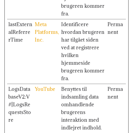
brugeren kommer
fra.
lastExtern
Meta
Identificere
Perma
alReferre
Platforms,
hvordan brugeren
nent
rTime
Inc.
har tilgået siden
ved at registrere
hvilken
hjemmeside
brugeren kommer
fra.
LogsData
YouTube
Benyttes til
Perma
baseV2:V
indsamling data
nent
#||LogsRe
omhandlende
questsSto
brugerens
re
interaktion med
indlejret indhold.