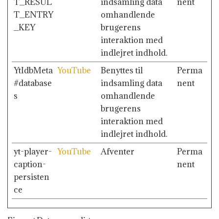
T_RESUL
indsamling data
nent
T_ENTRY
omhandlende
_KEY
brugerens
interaktion med
indlejret indhold.
YtIdbMeta
YouTube
Benyttes til
Perma
#database
indsamling data
nent
s
omhandlende
brugerens
interaktion med
indlejret indhold.
yt-player-
YouTube
Afventer
Perma
caption-
nent
persisten
ce