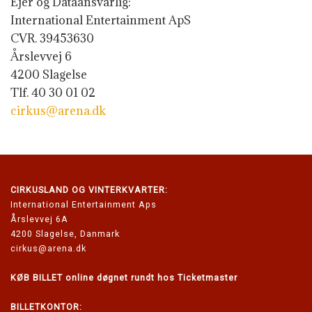
Ejer og Dataansvarlig:
International Entertainment ApS
CVR. 39453630
Årslevvej 6
4200 Slagelse
Tlf. 40 30 01 02
cirkus@arena.dk
CIRKUSLAND
OG VINTERKVARTER:
International Entertainment Aps
Årslevvej 6A
4200 Slagelse, Danmark
cirkus@arena.dk
KØB BILLET online døgnet rundt hos Ticketmaster
BILLETKONTOR: