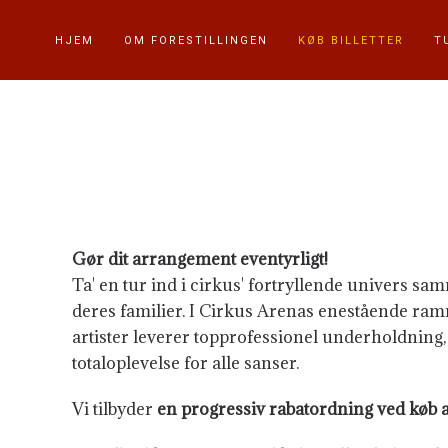
HJEM
OM FORESTILLINGEN
KØB BILLETTER
T
Gør dit arrangement eventyrligt!
Ta' en tur ind i cirkus' fortryllende univers 
deres familier. I Cirkus Arenas enestående ramm
artister leverer topprofessionel underholdning
totaloplevelse for alle sanser.
Vi tilbyder
en progressiv rabatordning ved køb af 