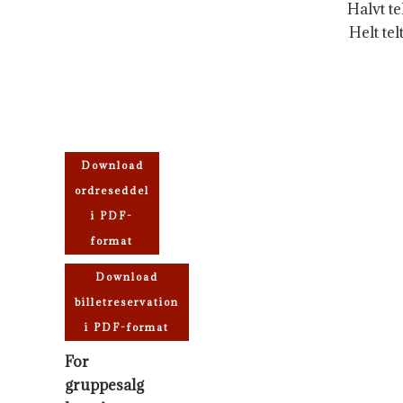
Halvt tel
Helt tel
Download
ordreseddel
i PDF-
format
Download
billetreservation
i PDF-format
For
gruppesalg