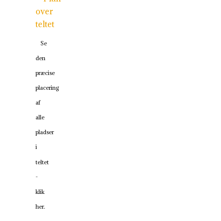
Se
den
præcise
placering
af
alle
pladser
i
teltet
-
klik
her.