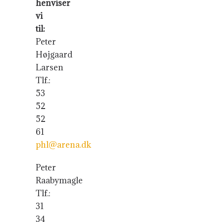
henviser
vi
til:
Peter
Højgaard
Larsen
Tlf.:
53
52
52
61
phl@arena.dk
Peter
Raabymagle
Tlf.:
31
34