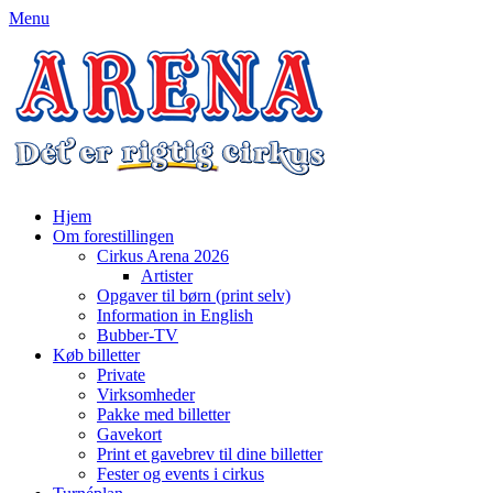
Menu
Hjem
Om forestillingen
Cirkus Arena 2026
Artister
Opgaver til børn (print selv)
Information in English
Bubber-TV
Køb billetter
Private
Virksomheder
Pakke med billetter
Gavekort
Print et gavebrev til dine billetter
Fester og events i cirkus