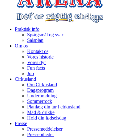
Praktisk info
Spørgsmål og svar
Salsplan
Om os
Kontakt os
Vores historie
Vores dyr
Fun facts
Job
Cirkusland
Om Cirkusland
Dagsprogram
Underholdning
Sommerrock
Planlæg din tur i cirkusland
Mad & drikke
Hold din fødselsdag
Presse
Pressemeddelelser
Pressebilleder