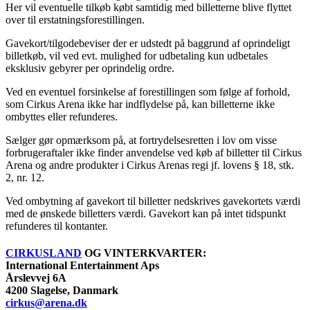
Her vil eventuelle tilkøb købt samtidig med billetterne blive flyttet
over til erstatningsforestillingen.
Gavekort/tilgodebeviser der er udstedt på baggrund af oprindeligt
billetkøb, vil ved evt. mulighed for udbetaling kun udbetales
eksklusiv gebyrer per oprindelig ordre.
Ved en eventuel forsinkelse af forestillingen som følge af forhold,
som Cirkus Arena ikke har indflydelse på, kan billetterne ikke
ombyttes eller refunderes.
Sælger gør opmærksom på, at fortrydelsesretten i lov om visse
forbrugeraftaler ikke finder anvendelse ved køb af billetter til Cirkus
Arena og andre produkter i Cirkus Arenas regi jf. lovens § 18, stk.
2, nr. 12.
Ved ombytning af gavekort til billetter nedskrives gavekortets værdi
med de ønskede billetters værdi. Gavekort kan på intet tidspunkt
refunderes til kontanter.
CIRKUSLAND
OG VINTERKVARTER:
International Entertainment Aps
Årslevvej 6A
4200 Slagelse, Danmark
cirkus@arena.dk