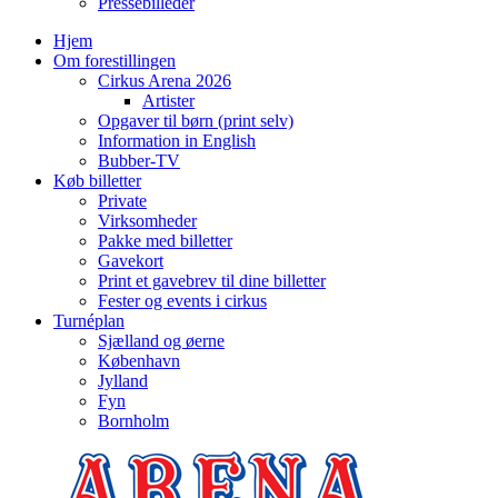
Pressebilleder
Hjem
Om forestillingen
Cirkus Arena 2026
Artister
Opgaver til børn (print selv)
Information in English
Bubber-TV
Køb billetter
Private
Virksomheder
Pakke med billetter
Gavekort
Print et gavebrev til dine billetter
Fester og events i cirkus
Turnéplan
Sjælland og øerne
København
Jylland
Fyn
Bornholm