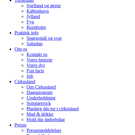
Turnéplan
Sjælland og øerne
København
Jylland
Fyn
Bornholm
Praktisk info
Spørgsmål og svar
Salsplan
Om os
Kontakt os
Vores historie
Vores dyr
Fun facts
Job
Cirkusland
Om Cirkusland
Dagsprogram
Underholdning
Sommerrock
Planlæg din tur i cirkusland
Mad & drikke
Hold din fødselsdag
Presse
Pressemeddelelser