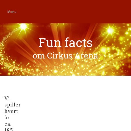
Menu
Fun facts
om Cirkus Arena
Vi
spiller
hvert
år
ca.
185