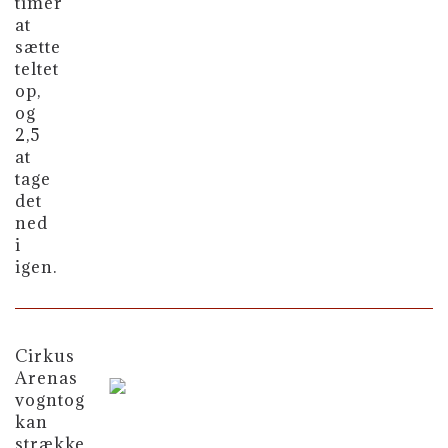
timer
at
sætte
teltet
op,
og
2,5
at
tage
det
ned
i
igen.
Cirkus
Arenas
vogntog
kan
strække