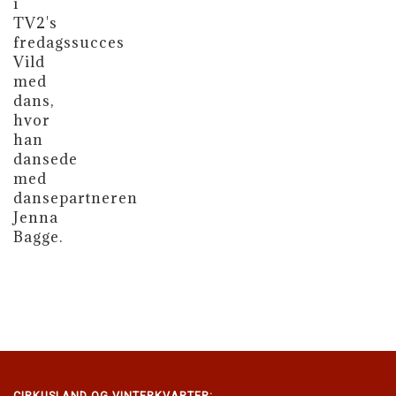
i
TV2's
fredagssucces
Vild
med
dans,
hvor
han
dansede
med
dansepartneren
Jenna
Bagge.
.
CIRKUSLAND
OG VINTERKVARTER: