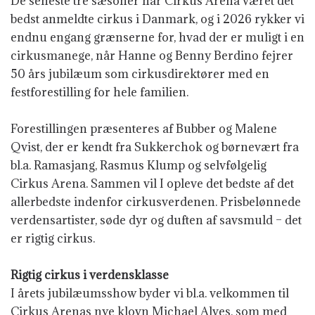
De seneste tre sæsoner har Cirkus Arena været det
bedst anmeldte cirkus i Danmark, og i 2026 rykker vi
endnu engang grænserne for, hvad der er muligt i en
cirkusmanege, når Hanne og Benny Berdino fejrer
50 års jubilæum som cirkusdirektører med en
festforestilling for hele familien.
Forestillingen præsenteres af Bubber og Malene
Qvist, der er kendt fra Sukkerchok og børnevært fra
bl.a. Ramasjang, Rasmus Klump og selvfølgelig
Cirkus Arena. Sammen vil I opleve det bedste af det
allerbedste indenfor cirkusverdenen. Prisbelønnede
verdensartister, søde dyr og duften af savsmuld – det
er rigtig cirkus.
Rigtig cirkus i verdensklasse
I årets jubilæumsshow
byder vi bl.a. velkommen til
Cirkus Arenas nye klovn Michael Alves, som med