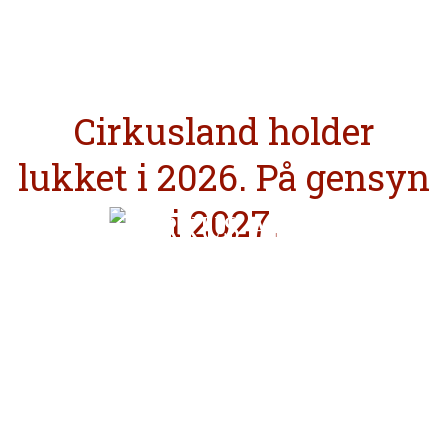
Egen mad og drikke må
ikke
medbringes.
Cirkusland holder
lukket i 2026. På gensyn
i 2027.
CIRKUSLAND ER NÆRVÆR OG
FAMILIEHYGGE