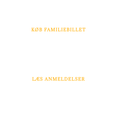
Aktiviteter, shows, forlystelser og parkering er gratis, når
entréen er betalt.
KØB FAMILIEBILLET
kr. 656,- (for 4 personer)
Spar 60,-
Spar yderligere 10 kr. pr. pers.
Køb billet online
LÆS ANMELDELSER
Hvad synes andre om Cirkusland?
Forside
Aktiviteter
Underholdning