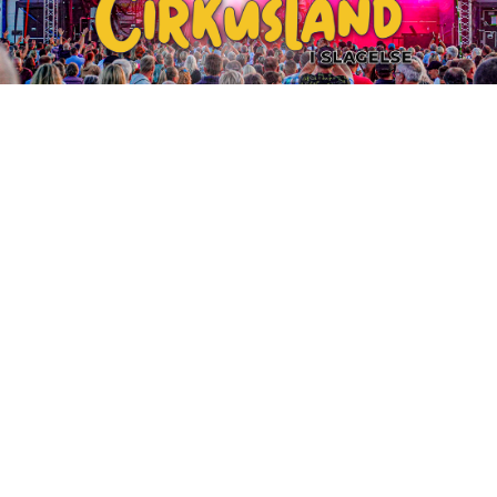
Nyd sommeraftenen til tonerne af nogle af de største
hits, når kendte kunstnere indtager Cirkuslands
open air-scene.
Sommerrock er særskilte arrangementer udenfor
Cirkuslands normale åbningstid.
Koncerterne er under åben himmel med ståpladser.
Du skal dog være meget velkommen til at medbringe
en festivalstol eller lign., dersom du ønsker at sidde
ned.
Forud for og under koncerterne kan der købes mad
og drikke eller buffet.