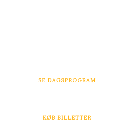
ÅBNER IGEN MED HORROR
DRIVE THRU I OKTOBER 2026.
Parken holder lukket
i sommerferien.
SE DAGSPROGRAM
Se hvornår du kan prøve forlystelser, se cirkus, spille
minigolf m.m.
KØB BILLETTER
kr. 179,- pr. person
Spar 10 kr. pr. pers. - køb billet online