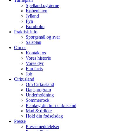
Turnéplan
Sjælland og øerne
København
Jylland
Fyn
Bornholm
Praktisk info
Spørgsmål og svar
Salsplan
Om os
Kontakt os
Vores historie
Vores dyr
Fun facts
Job
Cirkusland
Om Cirkusland
Dagsprogram
Underholdning
Sommerrock
Planlæg din tur i cirkusland
Mad & drikke
Hold din fødselsdag
Presse
Pressemeddelelser